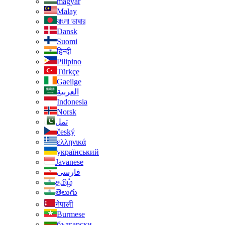
magyar
Malay
বাংলা ভাষার
Dansk
Suomi
हिन्दी
Pilipino
Türkçe
Gaeilge
العربية
Indonesia
Norsk‎
تمل
český
ελληνικά
український
Javanese
فارسی
தமிழ்
తెలుగు
नेपाली
Burmese
български