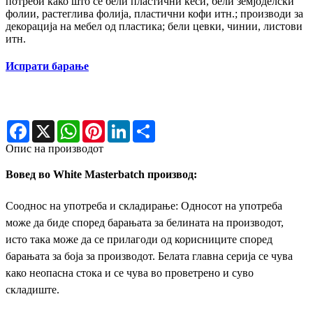
потреби како што се бели пластични кеси, бели земјоделски
фолии, растеглива фолија, пластични кофи итн.; производи за
декорација на мебел од пластика; бели цевки, чинии, листови
итн.
Испрати барање
Facebook
X
WhatsApp
Pinterest
LinkedIn
Share
Опис на производот
Вовед во White Masterbatch производ:
Сооднос на употреба и складирање: Односот на употреба
може да биде според барањата за белината на производот,
исто така може да се прилагоди од корисниците според
барањата за боја за производот. Белата главна серија се чува
како неопасна стока и се чува во проветрено и суво
складиште.