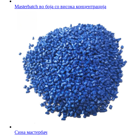
Masterbatch во боја со висока концентрација
Сина мастербач