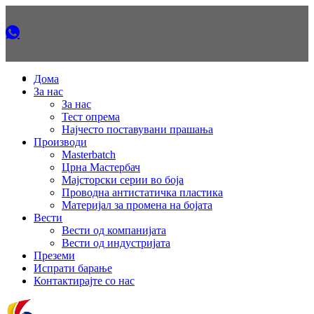
Дома
За нас
За нас
Тест опрема
Најчесто поставувани прашања
Производи
Masterbatch
Црна Мастербач
Мајсторски серии во боја
Проводна антистатичка пластика
Материјал за промена на бојата
Вести
Вести од компанијата
Вести од индустријата
Преземи
Испрати барање
Контактирајте со нас