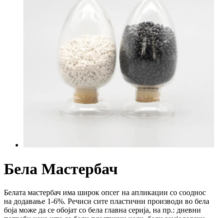
Бела Мастербач
Белата мастербач има широк опсег на апликации со сооднос
на додавање 1-6%. Речиси сите пластични производи во бела
боја може да се обојат со бела главна серија, на пр.: дневни