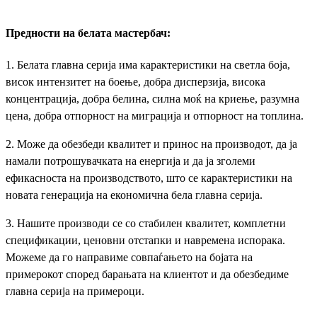
Предности на белата мастербач:
1. Белата главна серија има карактеристики на светла боја,
висок интензитет на боење, добра дисперзија, висока
концентрација, добра белина, силна моќ на криење, разумна
цена, добра отпорност на миграција и отпорност на топлина.
2. Може да обезбеди квалитет и принос на производот, да ја
намали потрошувачката на енергија и да ја зголеми
ефикасноста на производството, што се карактеристики на
новата генерација на економична бела главна серија.
3. Нашите производи се со стабилен квалитет, комплетни
спецификации, ценовни отстапки и навремена испорака.
Можеме да го направиме совпаѓањето на бојата на
примерокот според барањата на клиентот и да обезбедиме
главна серија на примероци.