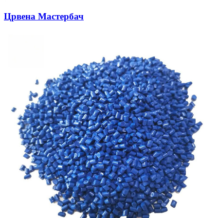
Црвена Мастербач