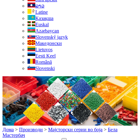
ລາວ
Latine
Қазақша
Euskal
Azərbaycan
Slovenský jazyk
Македонски
Lietuvos
Eesti Keel
Română
Slovenski
Дома
>
Производи
>
Мајсторски серии во боја
>
Бела
Мастербач