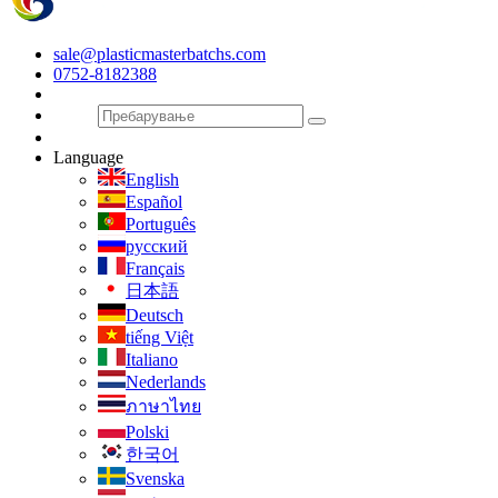
sale@plasticmasterbatchs.com
0752-8182388
Language
English
Español
Português
русский
Français
日本語
Deutsch
tiếng Việt
Italiano
Nederlands
ภาษาไทย
Polski
한국어
Svenska