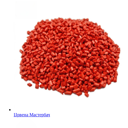
Црвена Мастербач