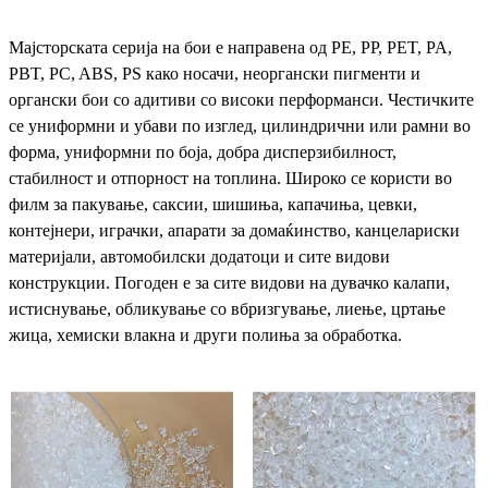
Мајсторската серија на бои е направена од PE, PP, PET, PA,
PBT, PC, ABS, PS како носачи, неоргански пигменти и
органски бои со адитиви со високи перформанси. Честичките
се униформни и убави по изглед, цилиндрични или рамни во
форма, униформни по боја, добра дисперзибилност,
стабилност и отпорност на топлина. Широко се користи во
филм за пакување, саксии, шишиња, капачиња, цевки,
контејнери, играчки, апарати за домаќинство, канцелариски
материјали, автомобилски додатоци и сите видови
конструкции. Погоден е за сите видови на дувачко калапи,
истиснување, обликување со вбризгување, лиење, цртање
жица, хемиски влакна и други полиња за обработка.