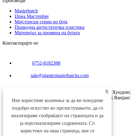
Производи
Masterbatch
Црна Мастербач
Мајсторски серии во боја
Проводна антистатичка пластика
Материјал за промена на бојата
Контактирајте не
0752-8182388
sale@plasticmasterbatchs.com
X
Баиша Бутангвеи, улица Далинг, округ Хуидонг,
провинција Гуангдонг (зграда 38, градски парк Ванјанг
Ние користиме колачиња за да ви понудиме
Жонгчуанг)
подобро искуство во прелистувањето, да го
Links
анализираме сообраќајот на страницата и да
Sitemap
ја персонализираме содржината. Со
RSS
XML
користење на оваа страница, вие се
Политика за приватност